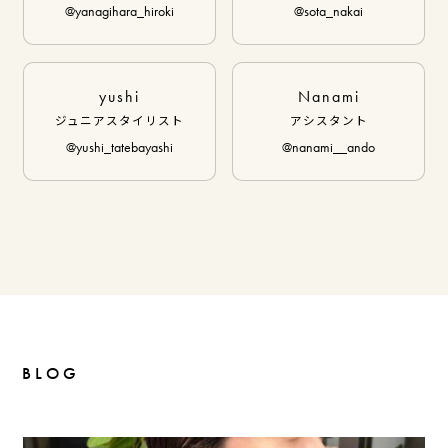
@yanagihara_hiroki
@sota_nakai
yushi
Nanami
ジュニアスタイリスト
アシスタント
@yushi_tatebayashi
@nanami__ando
BLOG