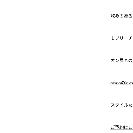
深みのある
１ブリーチ
オン眉との
azusaのinst
スタイルた
ご予約はこ