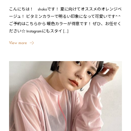
ヘアカラー
こんにちは！ shokoです！ 夏に向けてオススメのオレンジベ
ージュ！ ビタミンカラーで明るい印象になって可愛いです^ ^
SITE TOP
ご予約はこちらから 暖色カラーが得意です！ ぜひ、お任せく
ださい☆ Instagramにもスタイ […]
V
i
e
w
m
o
r
e