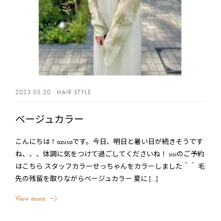
2023.05.20
HAIR STYLE
ベージュカラー
こんにちは！azusaです。今日、明日と暑い日が続きそうです
ね、、、体調に気をつけて過ごしてくださいね！ sisiのご予約
はこちら スタッフカラーせっちゃんをカラーしました＾＾ 毛
先の残留を取りながらベージュカラー 夏に […]
V
i
e
w
m
o
r
e