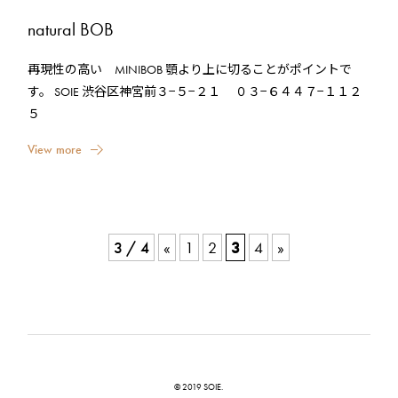
natural BOB
再現性の高い MINIBOB 顎より上に切ることがポイントで
す。 SOIE 渋谷区神宮前３−５−２１ ０３−６４４７−１１２
５
V
i
e
w
m
o
r
e
3 / 4
«
1
2
3
4
»
© 2019 SOIE.