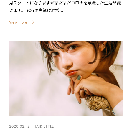
月スタートになりますがまだまだコロナを意識した生活が続
きます。 SOIEの営業は通常に […]
V
i
e
w
m
o
r
e
2020.02.12
HAIR STYLE