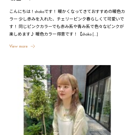
こんにちは！shokoです！ 暖かくなってきておすすめの暖色カ
ラー 少し赤みを入れた、チェリーピンク春らしくて可愛いで
す！ 同じピンクカラーでも赤み系や青み系で色々なピンクが
楽しめます♪ 暖色カラー得意です！【shoko […]
V
i
e
w
m
o
r
e