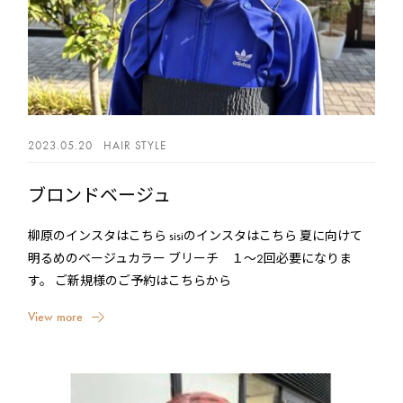
2023.05.20
HAIR STYLE
ブロンドベージュ
柳原のインスタはこちら sisiのインスタはこちら 夏に向けて
明るめのベージュカラー ブリーチ １〜2回必要になりま
す。 ご新規様のご予約はこちらから
V
i
e
w
m
o
r
e