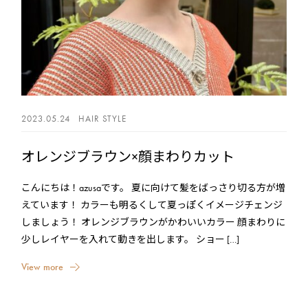
2023.05.24
HAIR STYLE
オレンジブラウン×顔まわりカット
こんにちは！azusaです。 夏に向けて髪をばっさり切る方が増
えています！ カラーも明るくして夏っぽくイメージチェンジ
しましょう！ オレンジブラウンがかわいいカラー 顔まわりに
少しレイヤーを入れて動きを出します。 ショー […]
V
i
e
w
m
o
r
e