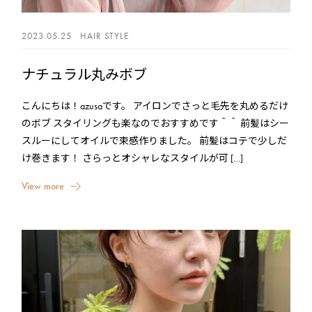
2023.05.25
HAIR STYLE
ナチュラル丸みボブ
こんにちは！azusaです。 アイロンでさっと毛先を丸めるだけ
のボブ スタイリングも楽なのでおすすめです＾＾ 前髪はシー
スルーにしてオイルで束感作りました。 前髪はコテで少しだ
け巻きます！ さらっとオシャレなスタイルが可 […]
V
i
e
w
m
o
r
e