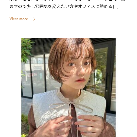
ますので少し雰囲気を変えたい方やオフィスに勤める […]
V
i
e
w
m
o
r
e