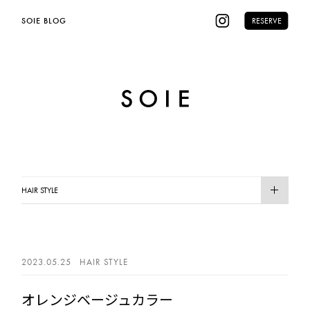
SOIE BLOG
RESERVE
HAIR STYLE
RECENT
HAIR CARE
2023.05.25
HAIR STYLE
INFO
オレンジベージュカラー
RECRUIT