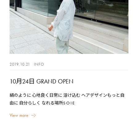
2019.10.21
INFO
10月24日 GRAND OPEN
絹のように 心地良く日常に 溶け込む ヘアデザインもっと自
由に 自分らしく なれる場所S O I E
V
i
e
w
m
o
r
e